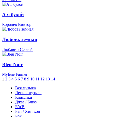
А я бухой
Королев Виктор
Любовь земная
Любавин Сергей
Bleu Noir
Mylène Farmer
1
2
3
4
5
6
7
8
9
10
11
12
13
14
Вся музыка
Легкая музыка
Классика
Джаз / Блюз
R'n'B
Рэп / Хип-хоп
Рок