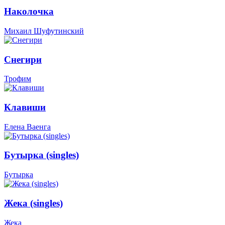
Наколочка
Михаил Шуфутинский
Снегири
Трофим
Клавиши
Елена Ваенга
Бутырка (singles)
Бутырка
Жека (singles)
Жека