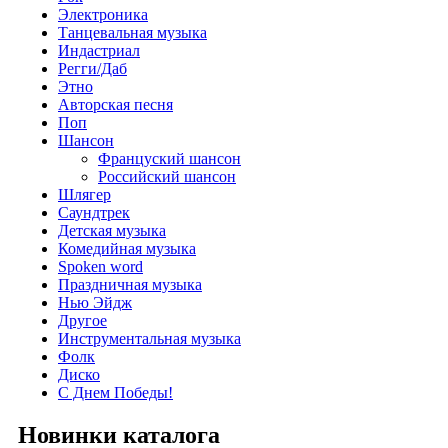
Электроника
Танцевальная музыка
Индастриал
Регги/Даб
Этно
Авторская песня
Поп
Шансон
Француский шансон
Российский шансон
Шлягер
Саундтрек
Детская музыка
Комедийная музыка
Spoken word
Праздничная музыка
Нью Эйдж
Другое
Инструментальная музыка
Фолк
Диско
С Днем Победы!
Новинки каталога