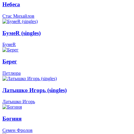
Небеса
Стас Михайлов
БумеR (singles)
БумеR
Берег
Петлюра
Латышко Игорь (singles)
Латышко Игорь
Богиня
Семен Фролов