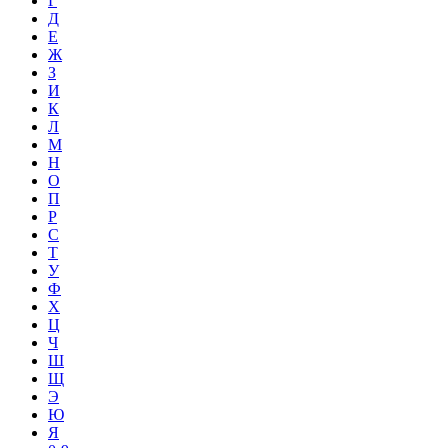
Г
Д
Е
Ж
З
И
К
Л
М
Н
О
П
Р
С
Т
У
Ф
Х
Ц
Ч
Ш
Щ
Э
Ю
Я