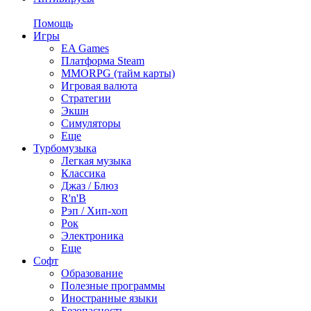
Помощь
Игры
EA Games
Платформа Steam
MMORPG (тайм карты)
Игровая валюта
Стратегии
Экшн
Симуляторы
Еще
Турбомузыка
Легкая музыка
Классика
Джаз / Блюз
R'n'B
Рэп / Хип-хоп
Рок
Электроника
Еще
Софт
Образование
Полезные программы
Иностранные языки
Безопасность