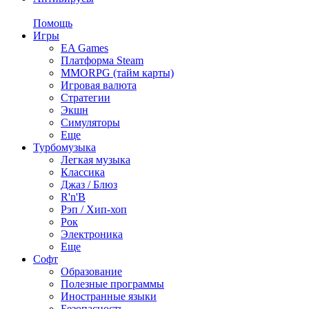
Помощь
Игры
EA Games
Платформа Steam
MMORPG (тайм карты)
Игровая валюта
Стратегии
Экшн
Симуляторы
Еще
Турбомузыка
Легкая музыка
Классика
Джаз / Блюз
R'n'B
Рэп / Хип-хоп
Рок
Электроника
Еще
Софт
Образование
Полезные программы
Иностранные языки
Безопасность