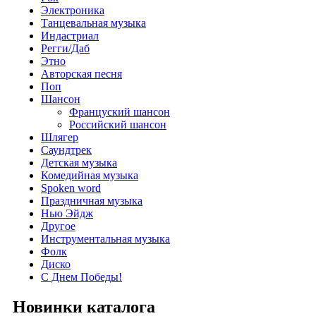
Электроника
Танцевальная музыка
Индастриал
Регги/Даб
Этно
Авторская песня
Поп
Шансон
Француский шансон
Российский шансон
Шлягер
Саундтрек
Детская музыка
Комедийная музыка
Spoken word
Праздничная музыка
Нью Эйдж
Другое
Инструментальная музыка
Фолк
Диско
С Днем Победы!
Новинки каталога