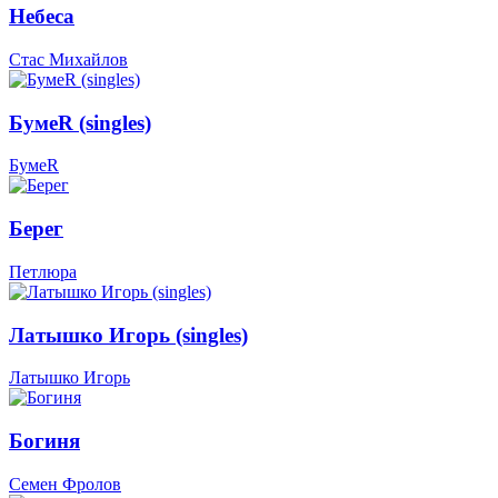
Небеса
Стас Михайлов
БумеR (singles)
БумеR
Берег
Петлюра
Латышко Игорь (singles)
Латышко Игорь
Богиня
Семен Фролов