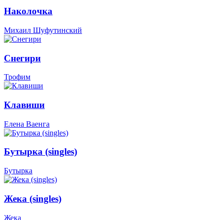
Наколочка
Михаил Шуфутинский
Снегири
Трофим
Клавиши
Елена Ваенга
Бутырка (singles)
Бутырка
Жека (singles)
Жека