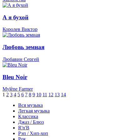
А я бухой
Королев Виктор
Любовь земная
Любавин Сергей
Bleu Noir
Mylène Farmer
1
2
3
4
5
6
7
8
9
10
11
12
13
14
Вся музыка
Легкая музыка
Классика
Джаз / Блюз
R'n'B
Рэп / Хип-хоп
Рок