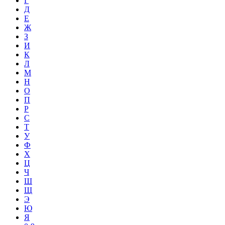
Г
Д
Е
Ж
З
И
К
Л
М
Н
О
П
Р
С
Т
У
Ф
Х
Ц
Ч
Ш
Щ
Э
Ю
Я