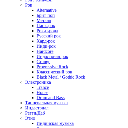
Рок
Alternative
Брит-поп
Металл
Панк-рок
Рок-н-ролл
Русский рок
Хард-рок
Инди-рок
Hardcore
Индастриал-рок
Grunge
Progressive Rock
Классический рок
Black Metal / Gothic Rock
Электроника
Trance
House
Drum and Bass
Танцевальная музыка
Индастриал
Регги/Даб
Этно
Индийская музыка