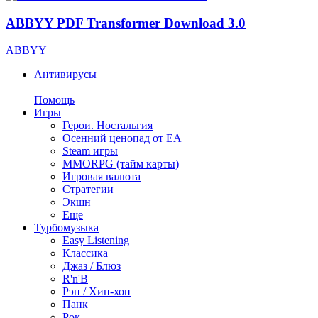
ABBYY PDF Transformer Download 3.0
ABBYY
Антивирусы
Помощь
Игры
Герои. Ностальгия
Осенний ценопад от EA
Steam игры
MMORPG (тайм карты)
Игровая валюта
Стратегии
Экшн
Еще
Турбомузыка
Easy Listening
Классика
Джаз / Блюз
R'n'B
Рэп / Хип-хоп
Панк
Рок