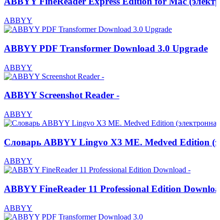
ABBYY FineReader Express Edition for Mac (электр
ABBYY
ABBYY PDF Transformer Download 3.0 Upgrade
ABBYY
ABBYY Screenshot Reader -
ABBYY
Словарь ABBYY Lingvo X3 ME. Medved Edition (эл
ABBYY
ABBYY FineReader 11 Professional Edition Downloa
ABBYY