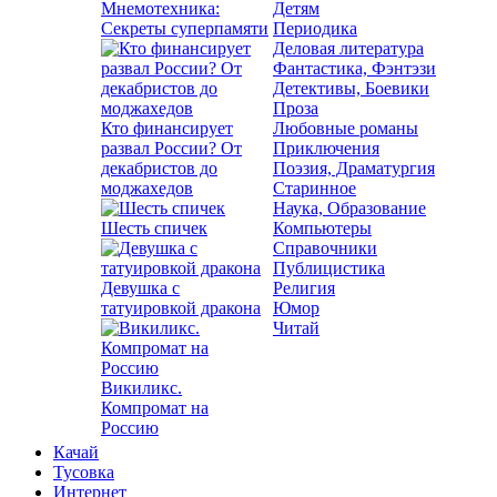
Мнемотехника:
Детям
Секреты суперпамяти
Периодика
Деловая литература
Фантастика, Фэнтэзи
Детективы, Боевики
Проза
Кто финансирует
Любовные романы
развал России? От
Приключения
декабристов до
Поэзия, Драматургия
моджахедов
Старинное
Наука, Образование
Шесть спичек
Компьютеры
Справочники
Публицистика
Девушка с
Религия
татуировкой дракона
Юмор
Читай
Викиликс.
Компромат на
Россию
Качай
Тусовка
Интернет