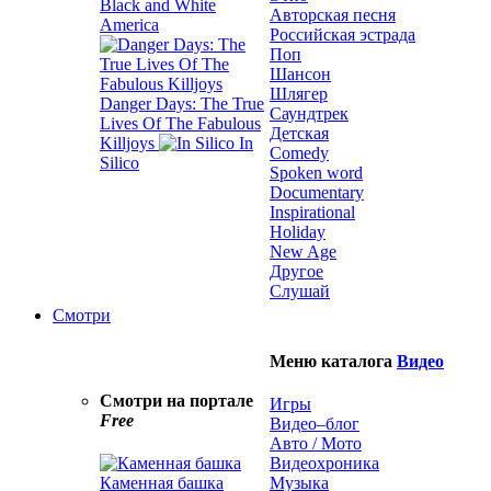
Black and White
Авторская песня
America
Российская эстрада
Поп
Шансон
Шлягер
Danger Days: The True
Саундтрек
Lives Of The Fabulous
Детская
Killjoys
In
Comedy
Silico
Spoken word
Documentary
Inspirational
Holiday
New Age
Другое
Слушай
Смотри
Меню каталога
Видео
Смотри на портале
Игры
Free
Видео–блог
Авто / Мото
Видеохроника
Каменная башка
Музыка