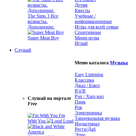
Детям
Квесты
The Sims 3 Все
Учебные /
возрасты.
информационные
Дополнение.
Игры для всей семьи
Спортивные
Super Meat Boy
Мини-игры
Играй
Слушай
Меню каталога
Музыка
Easy Listening
Классика
Джаз / Блюз
R'n'B
Рэп / Хип-хоп
Слушай на портале
Панк
Free
Рок
Электроника
I'm
Танцевальная музыка
With You
Loud
Индастриал
Регги/Даб
Этно