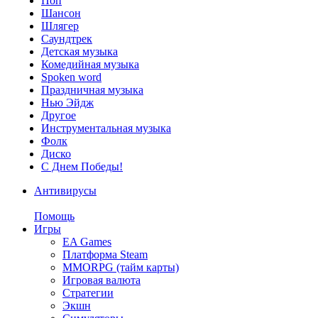
Поп
Шансон
Шлягер
Саундтрек
Детская музыка
Комедийная музыка
Spoken word
Праздничная музыка
Нью Эйдж
Другое
Инструментальная музыка
Фолк
Диско
С Днем Победы!
Антивирусы
Помощь
Игры
EA Games
Платформа Steam
MMORPG (тайм карты)
Игровая валюта
Стратегии
Экшн