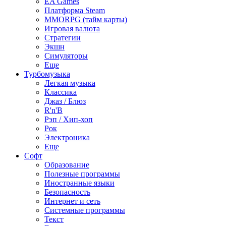
EA Games
Платформа Steam
MMORPG (тайм карты)
Игровая валюта
Стратегии
Экшн
Симуляторы
Еще
Турбомузыка
Легкая музыка
Классика
Джаз / Блюз
R'n'B
Рэп / Хип-хоп
Рок
Электроника
Еще
Софт
Образование
Полезные программы
Иностранные языки
Безопасность
Интернет и сеть
Системные программы
Текст