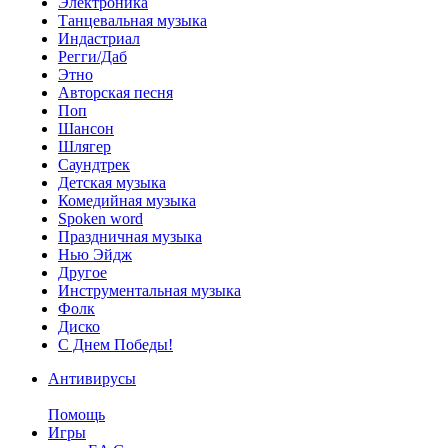
Электроника
Танцевальная музыка
Индастриал
Регги/Даб
Этно
Авторская песня
Поп
Шансон
Шлягер
Саундтрек
Детская музыка
Комедийная музыка
Spoken word
Праздничная музыка
Нью Эйдж
Другое
Инструментальная музыка
Фолк
Диско
С Днем Победы!
Антивирусы
Помощь
Игры