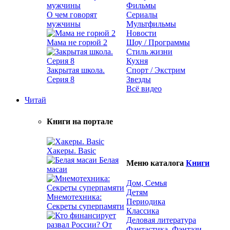
Фильмы
О чем говорят
Сериалы
мужчины
Мультфильмы
Новости
Мама не горюй 2
Шоу / Программы
Стиль жизни
Кухня
Закрытая школа.
Спорт / Экстрим
Серия 8
Звезды
Всё видео
Читай
Книги на портале
Хакеры. Basic
Белая
Меню каталога
Книги
масаи
Дом, Семья
Детям
Мнемотехника:
Периодика
Секреты суперпамяти
Классика
Деловая литература
Фантастика, Фэнтэзи