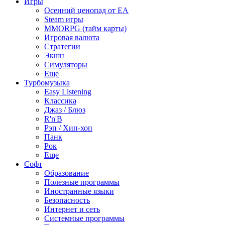
Игры
Осенний ценопад от EA
Steam игры
MMORPG (тайм карты)
Игровая валюта
Стратегии
Экшн
Симуляторы
Еще
Турбомузыка
Easy Listening
Классика
Джаз / Блюз
R'n'B
Рэп / Хип-хоп
Панк
Рок
Еще
Софт
Образование
Полезные программы
Иностранные языки
Безопасность
Интернет и сеть
Системные программы