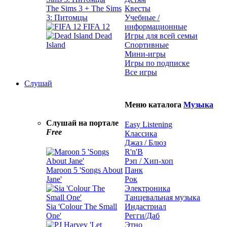
The Sims 3 + The Sims
Квесты
3: Питомцы
Учебные /
FIFA 12
информационные
Dead
Игры для всей семьи
Island
Спортивные
Мини-игры
Игры по подписке
Все игры
Слушай
Меню каталога
Музыка
Слушай на портале
Easy Listening
Free
Классика
Джаз / Блюз
R'n'B
Рэп / Хип-хоп
Maroon 5 'Songs About
Панк
Jane'
Рок
Электроника
Танцевальная музыка
Sia 'Colour The Small
Индастриал
One'
Регги/Даб
Этно