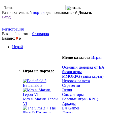
Развлекательный
портал
для пользователей
Дом.ru
.
Вход
Регистрация
В вашей корзине
0
товаров
Баланс:
0
р
Играй
Меню каталога
Игры
Осенний ценопад от EA
Игры на портале
Steam игры
MMORPG (тайм карты)
Игровая валюта
Battlefield 3
Стратегии
Экшн
Симуляторы
Меч и Магия. Герои
Ролевые игры (RPG)
VI
Аркады
EA Games
Детям