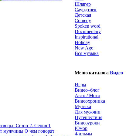
Шлягер
Саундтрек
Детская
Comedy
Spoken word
Documentary
Inspirational
Holiday
New Age
Вся музыка
Меню каталога
Видео
Игры
Видео–блог
Авто / Мото
Видеохроника
Музыка
Для мужчин
Путешествия
Видеоуроки
твецы. Сезон 2. Серия 1
Юмор
О чем говорят
Фильмы