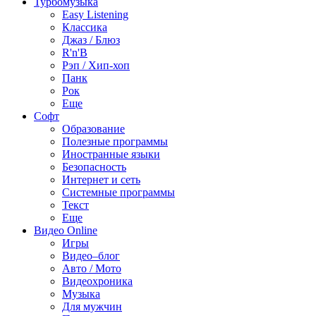
Турбомузыка
Easy Listening
Классика
Джаз / Блюз
R'n'B
Рэп / Хип-хоп
Панк
Рок
Еще
Софт
Образование
Полезные программы
Иностранные языки
Безопасность
Интернет и сеть
Системные программы
Текст
Еще
Видео Online
Игры
Видео–блог
Авто / Мото
Видеохроника
Музыка
Для мужчин