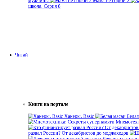
мужчины
Мама не горюй 2
школа. Серия 8
Читай
Книги на портале
Хакеры. Basic
Белая
Мнемотехн
развал России? От декабристов до моджахедов
Девушка с татуи