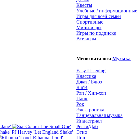
Квесты
Учебные / информационные
Игры для всей семьи
Спортивные
Мини-игры
Игры по подписке
Все игры
Меню каталога
Музыка
Easy Listening
Классика
Джаз / Блюз
R'n'B
Рэп / Хип-хоп
Панк
Рок
Электроника
Танцевальная музыка
Индастриал
 Jane'
Регги/Даб
PJ Harvey 'Let England Shake'
Этно
Rihanna 'Loud'
Поп