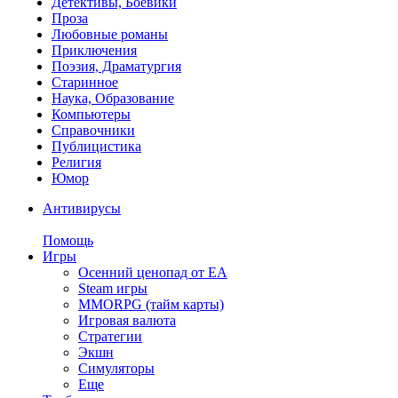
Детективы, Боевики
Проза
Любовные романы
Приключения
Поэзия, Драматургия
Старинное
Наука, Образование
Компьютеры
Справочники
Публицистика
Религия
Юмор
Антивирусы
Помощь
Игры
Осенний ценопад от EA
Steam игры
MMORPG (тайм карты)
Игровая валюта
Стратегии
Экшн
Симуляторы
Еще