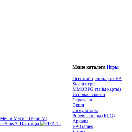
Меню каталога
Игры
Осенний ценопад от EA
Steam игры
MMORPG (тайм карты)
Игровая валюта
Стратегии
Экшн
Симуляторы
Ролевые игры (RPG)
Меч и Магия. Герои VI
Аркады
The Sims 3: Питомцы
EA Games
Детям