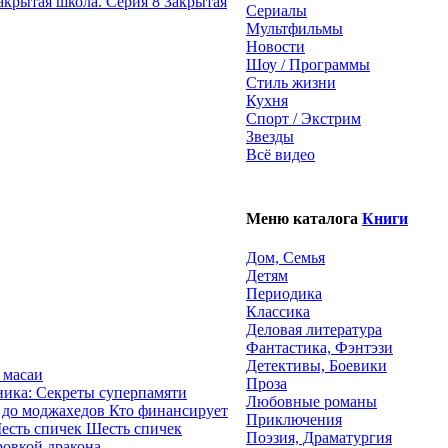
Закрытая
Сериалы
Мультфильмы
Новости
Шоу / Программы
Стиль жизни
Кухня
Спорт / Экстрим
Звезды
Всё видео
Меню каталога
Книги
Дом, Семья
Детям
Периодика
Классика
Деловая литература
Фантастика, Фэнтэзи
Детективы, Боевики
 масаи
Проза
ика: Секреты суперпамяти
Любовные романы
Кто финансирует
Приключения
Шесть спичек
Поэзия, Драматургия
ровкой дракона