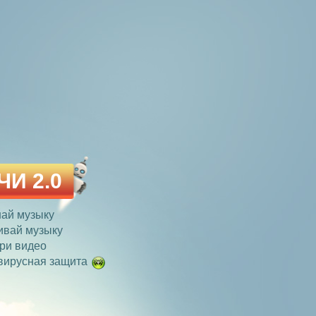
ЧИ 2.0
ай музыку
ивай музыку
ри видео
вирусная защита