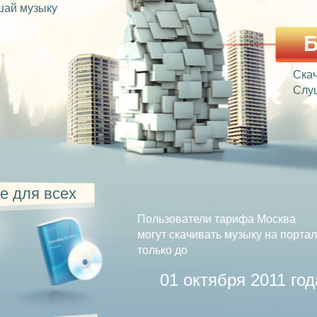
ай музыку
Ска
Слу
е для всех
Пользователи тарифа Москва
могут скачивать музыку на порта
только до
01 октября 2011 год