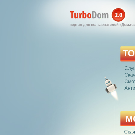
портал для пользователей «Дом.ru
ТО
Слу
Скач
Смо
Анти
М
Скач