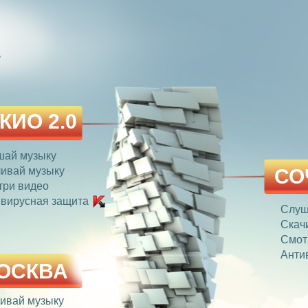
»
КИО 2.0
шай музыку
ивай музыку
СО
три видео
вирусная защита
Слуш
Скач
Смот
Анти
ОСКВА
ивай музыку