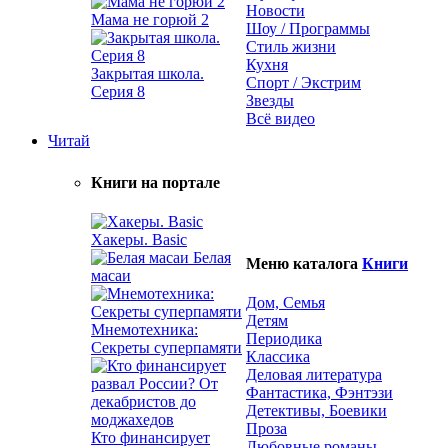
Новости
Мама не горюй 2
Шоу / Программы
Стиль жизни
Кухня
Закрытая школа.
Спорт / Экстрим
Серия 8
Звезды
Всё видео
Читай
Книги на портале
Хакеры. Basic
Белая
Меню каталога
Книги
масаи
Дом, Семья
Детям
Мнемотехника:
Периодика
Секреты суперпамяти
Классика
Деловая литература
Фантастика, Фэнтэзи
Детективы, Боевики
Проза
Кто финансирует
Любовные романы