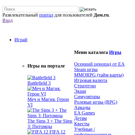
Развлекательный
портал
для пользователей
Дом.ru
.
Вход
Играй
Меню каталога
Игры
Осенний ценопад от EA
Игры на портале
Steam игры
MMORPG (тайм карты)
Игровая валюта
Battlefield 3
Стратегии
Экшн
Симуляторы
Меч и Магия. Герои
Ролевые игры (RPG)
VI
Аркады
EA Games
Детям
The Sims 3 + The Sims
Квесты
3: Питомцы
Учебные /
FIFA 12
информационные