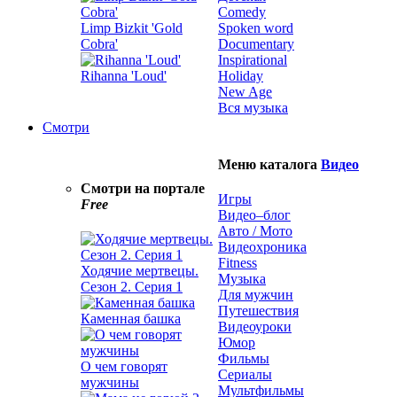
Comedy
Limp Bizkit 'Gold
Spoken word
Cobra'
Documentary
Inspirational
Rihanna 'Loud'
Holiday
New Age
Вся музыка
Смотри
Меню каталога
Видео
Смотри на портале
Игры
Free
Видео–блог
Авто / Мото
Видеохроника
Fitness
Ходячие мертвецы.
Музыка
Сезон 2. Серия 1
Для мужчин
Путешествия
Каменная башка
Видеоуроки
Юмор
Фильмы
О чем говорят
Сериалы
мужчины
Мультфильмы