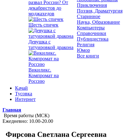
развал России? От
Приключения
декабристов до
Поэзия, Драматургия
моджахедов
Старинное
Наука, Образование
Шесть спичек
Компьютеры
Справочники
Публицистика
Девушка с
Религия
татуировкой дракона
Юмор
Все книги
Викиликс.
Компромат на
Россию
Качай
Тусовка
Интернет
Главная
Время работы (МСК)
Ежедневно: 10.00-20.00
Фирсова Светлана Сергеевна