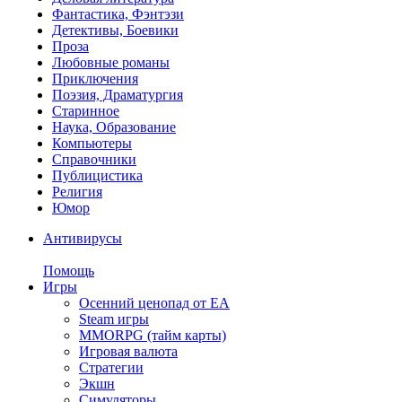
Фантастика, Фэнтэзи
Детективы, Боевики
Проза
Любовные романы
Приключения
Поэзия, Драматургия
Старинное
Наука, Образование
Компьютеры
Справочники
Публицистика
Религия
Юмор
Антивирусы
Помощь
Игры
Осенний ценопад от EA
Steam игры
MMORPG (тайм карты)
Игровая валюта
Стратегии
Экшн
Симуляторы