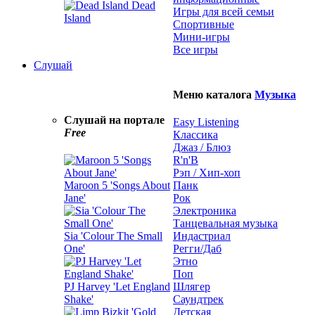
Dead
Игры для всей семьи
Island
Спортивные
Мини-игры
Все игры
Слушай
Меню каталога
Музыка
Слушай на портале
Easy Listening
Free
Классика
Джаз / Блюз
R'n'B
Рэп / Хип-хоп
Maroon 5 'Songs About
Панк
Jane'
Рок
Электроника
Танцевальная музыка
Sia 'Colour The Small
Индастриал
One'
Регги/Даб
Этно
Поп
PJ Harvey 'Let England
Шлягер
Shake'
Саундтрек
Детская