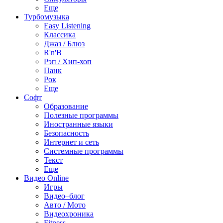
Еще
Турбомузыка
Easy Listening
Классика
Джаз / Блюз
R'n'B
Рэп / Хип-хоп
Панк
Рок
Еще
Софт
Образование
Полезные программы
Иностранные языки
Безопасность
Интернет и сеть
Системные программы
Текст
Еще
Видео Online
Игры
Видео–блог
Авто / Мото
Видеохроника
Fitness