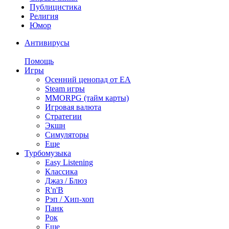
Публицистика
Религия
Юмор
Антивирусы
Помощь
Игры
Осенний ценопад от EA
Steam игры
MMORPG (тайм карты)
Игровая валюта
Стратегии
Экшн
Симуляторы
Еще
Турбомузыка
Easy Listening
Классика
Джаз / Блюз
R'n'B
Рэп / Хип-хоп
Панк
Рок
Еще