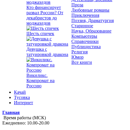
Проза
Кто финансирует
Любовные романы
развал России? От
Приключения
декабристов до
Поэзия, Драматургия
моджахедов
Старинное
Наука, Образование
Шесть спичек
Компьютеры
Справочники
Публицистика
Девушка с
Религия
татуировкой дракона
Юмор
Все книги
Викиликс.
Компромат на
Россию
Качай
Тусовка
Интернет
Главная
Время работы (МСК)
Ежедневно: 10.00-20.00