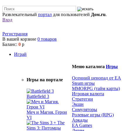
Развлекательный
портал
для пользователей
Дом.ru
.
Вход
Регистрация
В вашей корзине
0
товаров
Баланс:
0
р
Играй
Меню каталога
Игры
Осенний ценопад от EA
Игры на портале
Steam игры
MMORPG (тайм карты)
Игровая валюта
Battlefield 3
Стратегии
Экшн
Симуляторы
Меч и Магия. Герои
Ролевые игры (RPG)
VI
Аркады
EA Games
Детям