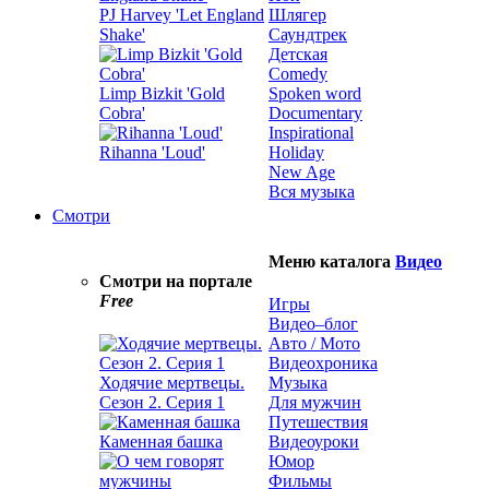
PJ Harvey 'Let England
Шлягер
Shake'
Саундтрек
Детская
Comedy
Limp Bizkit 'Gold
Spoken word
Cobra'
Documentary
Inspirational
Rihanna 'Loud'
Holiday
New Age
Вся музыка
Смотри
Меню каталога
Видео
Смотри на портале
Free
Игры
Видео–блог
Авто / Мото
Видеохроника
Ходячие мертвецы.
Музыка
Сезон 2. Серия 1
Для мужчин
Путешествия
Каменная башка
Видеоуроки
Юмор
Фильмы