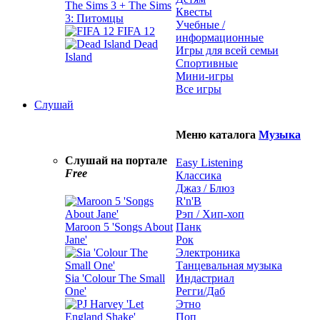
The Sims 3 + The Sims
Квесты
3: Питомцы
Учебные /
FIFA 12
информационные
Dead
Игры для всей семьи
Island
Спортивные
Мини-игры
Все игры
Слушай
Меню каталога
Музыка
Слушай на портале
Easy Listening
Free
Классика
Джаз / Блюз
R'n'B
Рэп / Хип-хоп
Maroon 5 'Songs About
Панк
Jane'
Рок
Электроника
Танцевальная музыка
Sia 'Colour The Small
Индастриал
One'
Регги/Даб
Этно
Поп