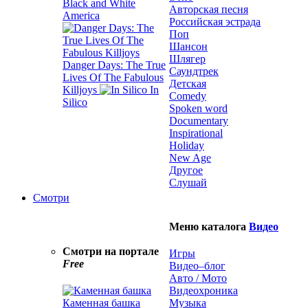
Black and White
Авторская песня
America
Российская эстрада
Поп
Шансон
Шлягер
Danger Days: The True
Саундтрек
Lives Of The Fabulous
Детская
Killjoys
In
Comedy
Silico
Spoken word
Documentary
Inspirational
Holiday
New Age
Другое
Слушай
Смотри
Меню каталога
Видео
Смотри на портале
Игры
Free
Видео–блог
Авто / Мото
Видеохроника
Каменная башка
Музыка