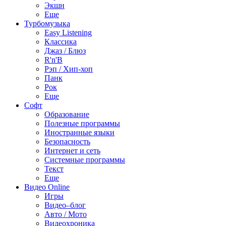
Экшн
Еще
Турбомузыка
Easy Listening
Классика
Джаз / Блюз
R'n'B
Рэп / Хип-хоп
Панк
Рок
Еще
Софт
Образование
Полезные программы
Иностранные языки
Безопасность
Интернет и сеть
Системные программы
Текст
Еще
Видео Online
Игры
Видео–блог
Авто / Мото
Видеохроника