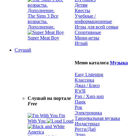
Детям
Квесты
The Sims 3 Все
Учебные /
возрасты.
информационные
Дополнение.
Игры для всей семьи
Спортивные
Super Meat Boy
Мини-игры
Играй
Слушай
Меню каталога
Музыка
Easy Listening
Классика
Джаз / Блюз
R'n'B
Рэп / Хип-хоп
Слушай на портале
Панк
Free
Рок
Электроника
I'm
Танцевальная музыка
With You
Loud
Индастриал
Регги/Даб
Этно