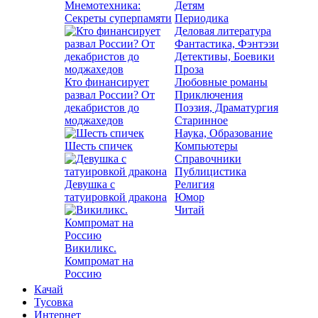
Мнемотехника:
Детям
Секреты суперпамяти
Периодика
Деловая литература
Фантастика, Фэнтэзи
Детективы, Боевики
Проза
Кто финансирует
Любовные романы
развал России? От
Приключения
декабристов до
Поэзия, Драматургия
моджахедов
Старинное
Наука, Образование
Шесть спичек
Компьютеры
Справочники
Публицистика
Девушка с
Религия
татуировкой дракона
Юмор
Читай
Викиликс.
Компромат на
Россию
Качай
Тусовка
Интернет