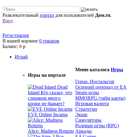
Развлекательный
портал
для пользователей
Дом.ru
.
Вход
Регистрация
В вашей корзине
0
товаров
Баланс:
0
р
Играй
Меню каталога
Игры
Игры на портале
Герои. Ностальгия
Dead
Осенний ценопад от EA
Island
Кто сказал, что
Steam игры
слишком много
MMORPG (тайм карты)
крови не бывает?
Игровая валюта
Стратегии
EVE Online Incarna
Экшн
Симуляторы
Ролевые игры (RPG)
Alice: Madness Returns
Аркады
EA Games