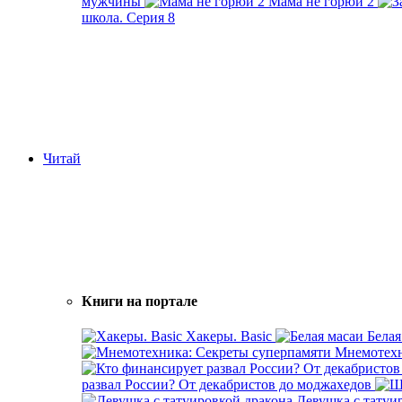
мужчины
Мама не горюй 2
школа. Серия 8
Читай
Книги на портале
Хакеры. Basic
Белая
Мнемотехн
развал России? От декабристов до моджахедов
Девушка с татуи