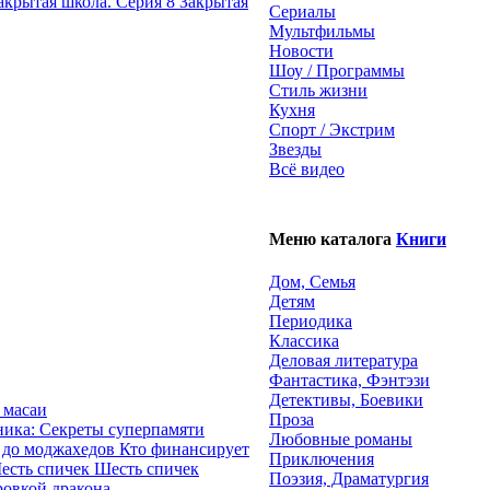
Закрытая
Сериалы
Мультфильмы
Новости
Шоу / Программы
Стиль жизни
Кухня
Спорт / Экстрим
Звезды
Всё видео
Меню каталога
Книги
Дом, Семья
Детям
Периодика
Классика
Деловая литература
Фантастика, Фэнтэзи
Детективы, Боевики
 масаи
Проза
ика: Секреты суперпамяти
Любовные романы
Кто финансирует
Приключения
Шесть спичек
Поэзия, Драматургия
ровкой дракона