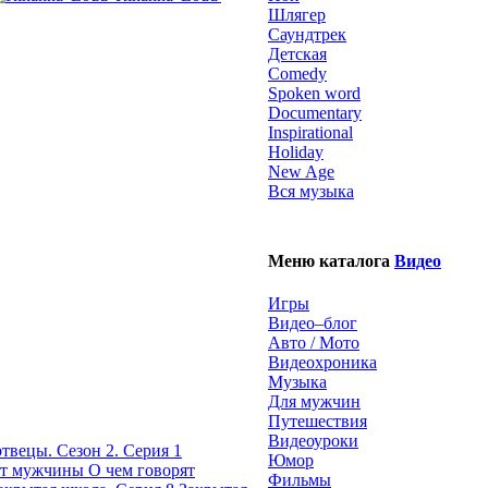
Шлягер
Саундтрек
Детская
Comedy
Spoken word
Documentary
Inspirational
Holiday
New Age
Вся музыка
Меню каталога
Видео
Игры
Видео–блог
Авто / Мото
Видеохроника
Музыка
Для мужчин
Путешествия
Видеоуроки
твецы. Сезон 2. Серия 1
Юмор
О чем говорят
Фильмы