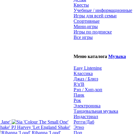
Квесты
Учебные / информационные
Игры для всей семьи
Спортивные
Мини-игры
Игры по подписке
Все игры
Меню каталога
Музыка
Easy Listening
Классика
Джаз / Блюз
R'n'B
Рэп / Хип-хоп
Панк
Рок
Электроника
Танцевальная музыка
Индастриал
 Jane'
Регги/Даб
PJ Harvey 'Let England Shake'
Этно
Rihanna 'Loud'
Поп