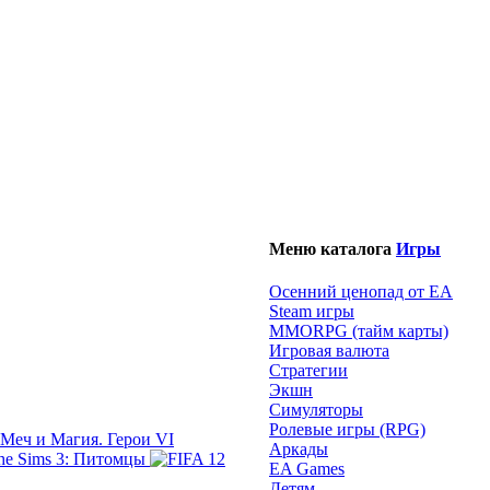
Меню каталога
Игры
Осенний ценопад от EA
Steam игры
MMORPG (тайм карты)
Игровая валюта
Стратегии
Экшн
Симуляторы
Ролевые игры (RPG)
Меч и Магия. Герои VI
Аркады
The Sims 3: Питомцы
EA Games
Детям