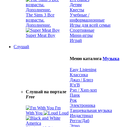
Детям
Квесты
The Sims 3 Все
Учебные /
возрасты.
информационные
Дополнение.
Игры для всей семьи
Спортивные
Super Meat Boy
Мини-игры
Играй
Слушай
Меню каталога
Музыка
Easy Listening
Классика
Джаз / Блюз
R'n'B
Рэп / Хип-хоп
Слушай на портале
Панк
Free
Рок
Электроника
I'm
Танцевальная музыка
With You
Loud
Индастриал
Регги/Даб
Этно