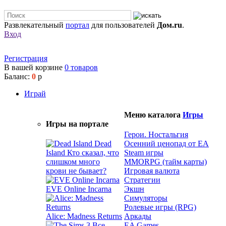
Развлекательный
портал
для пользователей
Дом.ru
.
Вход
Регистрация
В вашей корзине
0
товаров
Баланс:
0
р
Играй
Меню каталога
Игры
Игры на портале
Герои. Ностальгия
Dead
Осенний ценопад от EA
Island
Кто сказал, что
Steam игры
слишком много
MMORPG (тайм карты)
крови не бывает?
Игровая валюта
Стратегии
EVE Online Incarna
Экшн
Симуляторы
Ролевые игры (RPG)
Alice: Madness Returns
Аркады
EA Games