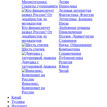
Мнемотехника:
Детям
Секреты суперпамяти
Периодика
Деловая литература
Фантастика, Фэнтэзи
Детективы, Боевики
Проза
Кто финансирует
Любовные романы
развал России? От
Приключения
декабристов до
Поэзия, Драматургия
моджахедов
Старинное
Наука, Образование
Шесть спичек
Компьютеры
Справочники
Публицистика
Девушка с
Религия
татуировкой дракона
Юмор
Читай
Викиликс.
Компромат на
Россию
Качай
Тусовка
Интернет