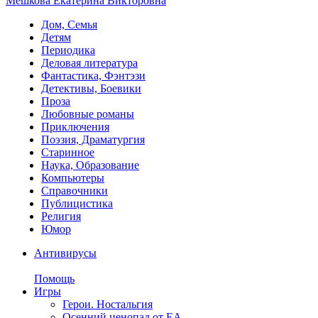
Мешкова Екатерина Викторовна
Дом, Семья
Детям
Периодика
Деловая литература
Фантастика, Фэнтэзи
Детективы, Боевики
Проза
Любовные романы
Приключения
Поэзия, Драматургия
Старинное
Наука, Образование
Компьютеры
Справочники
Публицистика
Религия
Юмор
Антивирусы
Помощь
Игры
Герои. Ностальгия
Осенний ценопад от EA