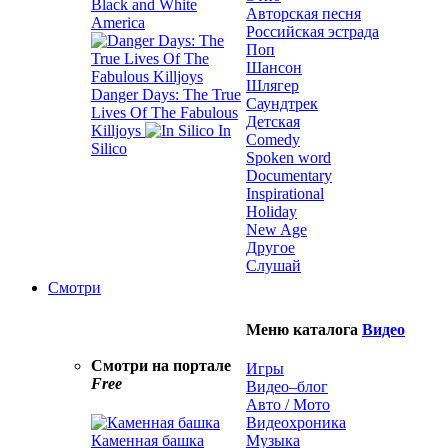
Black and White
Авторская песня
America
Российская эстрада
Поп
Шансон
Шлягер
Danger Days: The True
Саундтрек
Lives Of The Fabulous
Детская
Killjoys
In
Comedy
Silico
Spoken word
Documentary
Inspirational
Holiday
New Age
Другое
Слушай
Смотри
Меню каталога
Видео
Смотри на портале
Игры
Free
Видео–блог
Авто / Мото
Видеохроника
Каменная башка
Музыка