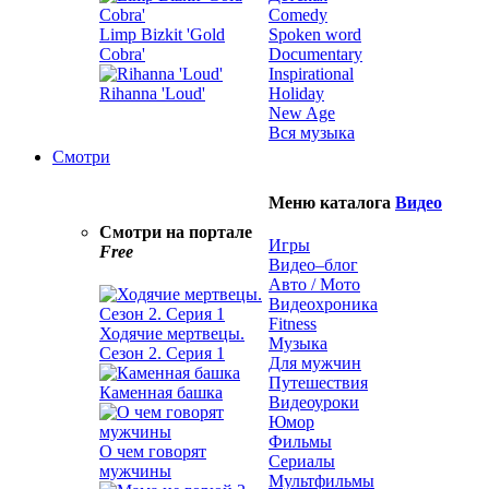
Comedy
Limp Bizkit 'Gold
Spoken word
Cobra'
Documentary
Inspirational
Rihanna 'Loud'
Holiday
New Age
Вся музыка
Смотри
Меню каталога
Видео
Смотри на портале
Игры
Free
Видео–блог
Авто / Мото
Видеохроника
Fitness
Ходячие мертвецы.
Музыка
Сезон 2. Серия 1
Для мужчин
Путешествия
Каменная башка
Видеоуроки
Юмор
Фильмы
О чем говорят
Сериалы
мужчины
Мультфильмы