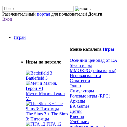
Развлекательный
портал
для пользователей
Дом.ru
.
Вход
Играй
Меню каталога
Игры
Осенний ценопад от EA
Игры на портале
Steam игры
MMORPG (тайм карты)
Игровая валюта
Battlefield 3
Стратегии
Экшн
Симуляторы
Меч и Магия. Герои
Ролевые игры (RPG)
VI
Аркады
EA Games
Детям
The Sims 3 + The Sims
Квесты
3: Питомцы
Учебные /
FIFA 12
информационные