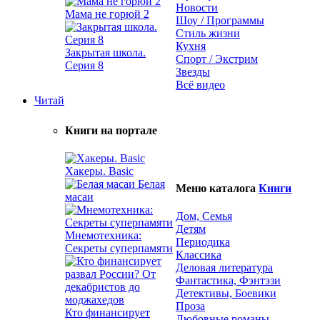
Новости
Мама не горюй 2
Шоу / Программы
Стиль жизни
Кухня
Закрытая школа.
Спорт / Экстрим
Серия 8
Звезды
Всё видео
Читай
Книги на портале
Хакеры. Basic
Белая
Меню каталога
Книги
масаи
Дом, Семья
Детям
Мнемотехника:
Периодика
Секреты суперпамяти
Классика
Деловая литература
Фантастика, Фэнтэзи
Детективы, Боевики
Проза
Кто финансирует
Любовные романы