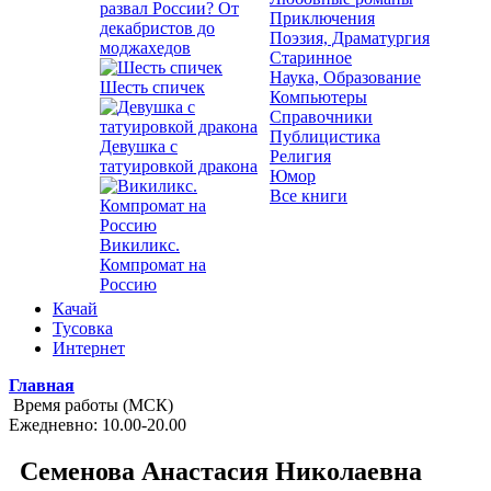
развал России? От
Приключения
декабристов до
Поэзия, Драматургия
моджахедов
Старинное
Наука, Образование
Шесть спичек
Компьютеры
Справочники
Публицистика
Девушка с
Религия
татуировкой дракона
Юмор
Все книги
Викиликс.
Компромат на
Россию
Качай
Тусовка
Интернет
Главная
Время работы (МСК)
Ежедневно: 10.00-20.00
Семенова Анастасия Николаевна