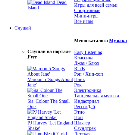
Dead
Игры для всей семьи
Island
Спортивные
Мини-игры
Все игры
Слушай
Меню каталога
Музыка
Слушай на портале
Easy Listening
Free
Классика
Джаз / Блюз
R'n'B
Рэп / Хип-хоп
Maroon 5 'Songs About
Панк
Jane'
Рок
Электроника
Танцевальная музыка
Sia 'Colour The Small
Индастриал
One'
Регги/Даб
Этно
Поп
PJ Harvey 'Let England
Шлягер
Shake'
Саундтрек
Детская