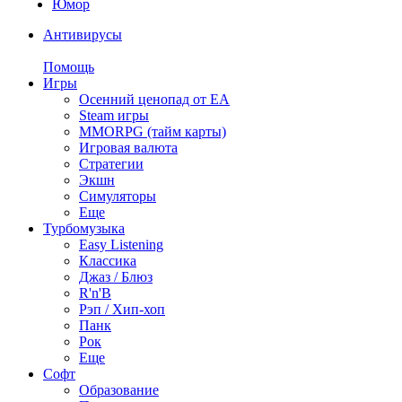
Юмор
Антивирусы
Помощь
Игры
Осенний ценопад от EA
Steam игры
MMORPG (тайм карты)
Игровая валюта
Стратегии
Экшн
Симуляторы
Еще
Турбомузыка
Easy Listening
Классика
Джаз / Блюз
R'n'B
Рэп / Хип-хоп
Панк
Рок
Еще
Софт
Образование