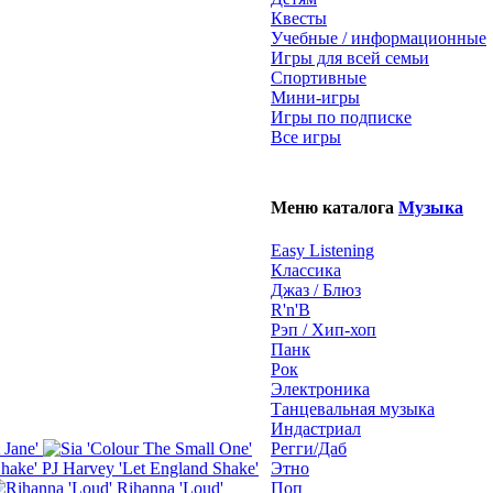
Квесты
Учебные / информационные
Игры для всей семьи
Спортивные
Мини-игры
Игры по подписке
Все игры
Меню каталога
Музыка
Easy Listening
Классика
Джаз / Блюз
R'n'B
Рэп / Хип-хоп
Панк
Рок
Электроника
Танцевальная музыка
Индастриал
 Jane'
Регги/Даб
PJ Harvey 'Let England Shake'
Этно
Rihanna 'Loud'
Поп