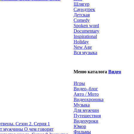
Шлягер
Саундтрек
Детская
Comedy
Spoken word
Documentary
Inspirational
Holiday
New Age
Вся музыка
Меню каталога
Видео
Игры
Видео–блог
Авто / Мото
Видеохроника
Музыка
Для мужчин
Путешествия
Видеоуроки
твецы. Сезон 2. Серия 1
Юмор
О чем говорят
Фильмы