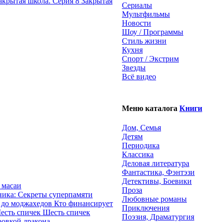
Закрытая
Сериалы
Мультфильмы
Новости
Шоу / Программы
Стиль жизни
Кухня
Спорт / Экстрим
Звезды
Всё видео
Меню каталога
Книги
Дом, Семья
Детям
Периодика
Классика
Деловая литература
Фантастика, Фэнтэзи
Детективы, Боевики
 масаи
Проза
ика: Секреты суперпамяти
Любовные романы
Кто финансирует
Приключения
Шесть спичек
Поэзия, Драматургия
ровкой дракона