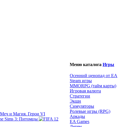
Меню каталога
Игры
Осенний ценопад от EA
Steam игры
MMORPG (тайм карты)
Игровая валюта
Стратегии
Экшн
Симуляторы
Ролевые игры (RPG)
Меч и Магия. Герои VI
Аркады
The Sims 3: Питомцы
EA Games
Детям