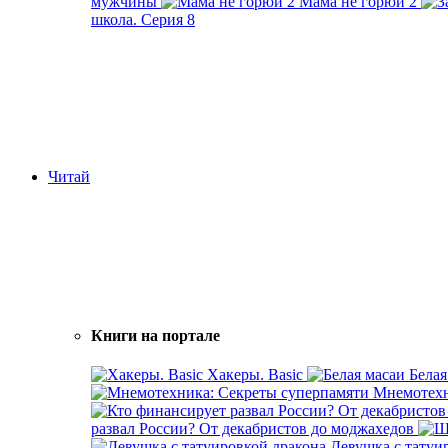
мужчины
Мама не горюй 2
школа. Серия 8
Читай
Книги на портале
Хакеры. Basic
Белая
Мнемотехн
развал России? От декабристов до моджахедов
Девушка с татуи