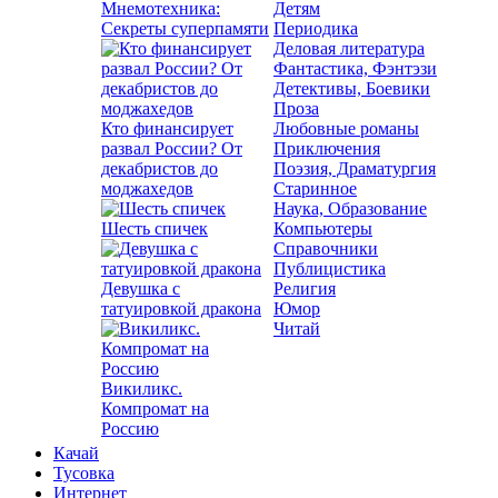
Мнемотехника:
Детям
Секреты суперпамяти
Периодика
Деловая литература
Фантастика, Фэнтэзи
Детективы, Боевики
Проза
Кто финансирует
Любовные романы
развал России? От
Приключения
декабристов до
Поэзия, Драматургия
моджахедов
Старинное
Наука, Образование
Шесть спичек
Компьютеры
Справочники
Публицистика
Девушка с
Религия
татуировкой дракона
Юмор
Читай
Викиликс.
Компромат на
Россию
Качай
Тусовка
Интернет