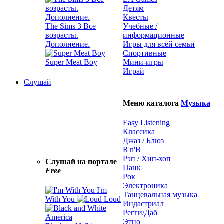
Детям
Квесты
The Sims 3 Все
Учебные /
возрасты.
информационные
Дополнение.
Игры для всей семьи
Спортивные
Super Meat Boy
Мини-игры
Играй
Слушай
Меню каталога
Музыка
Easy Listening
Классика
Джаз / Блюз
R'n'B
Рэп / Хип-хоп
Слушай на портале
Панк
Free
Рок
Электроника
I'm
Танцевальная музыка
With You
Loud
Индастриал
Регги/Даб
Этно