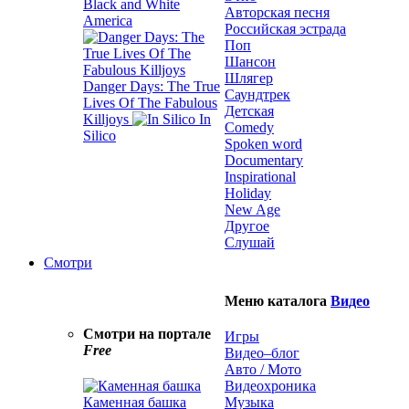
Black and White
Авторская песня
America
Российская эстрада
Поп
Шансон
Шлягер
Danger Days: The True
Саундтрек
Lives Of The Fabulous
Детская
Killjoys
In
Comedy
Silico
Spoken word
Documentary
Inspirational
Holiday
New Age
Другое
Слушай
Смотри
Меню каталога
Видео
Смотри на портале
Игры
Free
Видео–блог
Авто / Мото
Видеохроника
Каменная башка
Музыка