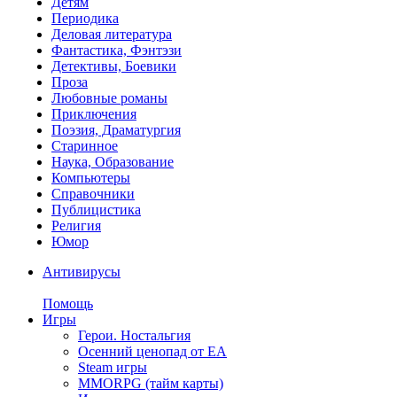
Детям
Периодика
Деловая литература
Фантастика, Фэнтэзи
Детективы, Боевики
Проза
Любовные романы
Приключения
Поэзия, Драматургия
Старинное
Наука, Образование
Компьютеры
Справочники
Публицистика
Религия
Юмор
Антивирусы
Помощь
Игры
Герои. Ностальгия
Осенний ценопад от EA
Steam игры
MMORPG (тайм карты)