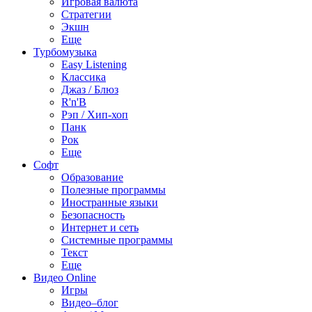
Игровая валюта
Стратегии
Экшн
Еще
Турбомузыка
Easy Listening
Классика
Джаз / Блюз
R'n'B
Рэп / Хип-хоп
Панк
Рок
Еще
Софт
Образование
Полезные программы
Иностранные языки
Безопасность
Интернет и сеть
Системные программы
Текст
Еще
Видео Online
Игры
Видео–блог