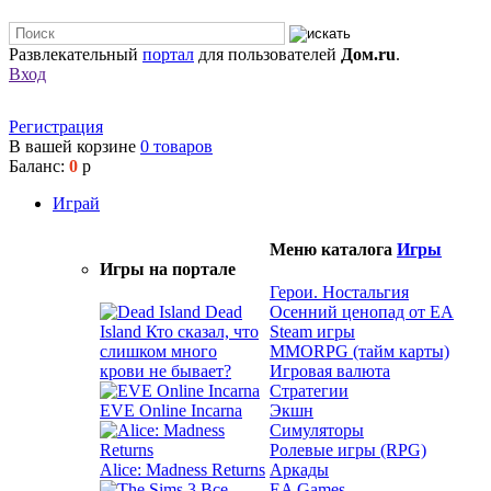
Развлекательный
портал
для пользователей
Дом.ru
.
Вход
Регистрация
В вашей корзине
0
товаров
Баланс:
0
р
Играй
Меню каталога
Игры
Игры на портале
Герои. Ностальгия
Dead
Осенний ценопад от EA
Island
Кто сказал, что
Steam игры
слишком много
MMORPG (тайм карты)
крови не бывает?
Игровая валюта
Стратегии
EVE Online Incarna
Экшн
Симуляторы
Ролевые игры (RPG)
Alice: Madness Returns
Аркады
EA Games