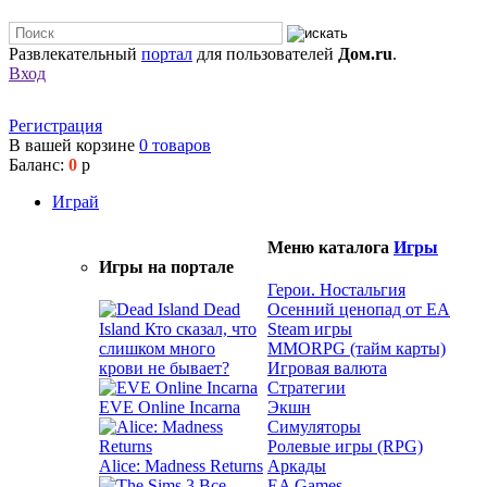
Развлекательный
портал
для пользователей
Дом.ru
.
Вход
Регистрация
В вашей корзине
0
товаров
Баланс:
0
р
Играй
Меню каталога
Игры
Игры на портале
Герои. Ностальгия
Dead
Осенний ценопад от EA
Island
Кто сказал, что
Steam игры
слишком много
MMORPG (тайм карты)
крови не бывает?
Игровая валюта
Стратегии
EVE Online Incarna
Экшн
Симуляторы
Ролевые игры (RPG)
Alice: Madness Returns
Аркады
EA Games