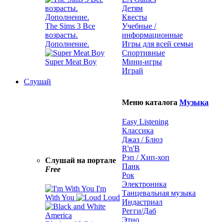
Детям
Квесты
The Sims 3 Все
Учебные /
возрасты.
информационные
Дополнение.
Игры для всей семьи
Спортивные
Super Meat Boy
Мини-игры
Играй
Слушай
Меню каталога
Музыка
Easy Listening
Классика
Джаз / Блюз
R'n'B
Рэп / Хип-хоп
Слушай на портале
Панк
Free
Рок
Электроника
I'm
Танцевальная музыка
With You
Loud
Индастриал
Регги/Даб
Этно