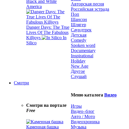
Black and White
Авторская песня
America
Российская эстрада
Поп
Шансон
Шлягер
Danger Days: The True
Саундтрек
Lives Of The Fabulous
Детская
Killjoys
In
Comedy
Silico
Spoken word
Documentary
Inspirational
Holiday
New Age
Другое
Слушай
Смотри
Меню каталога
Видео
Смотри на портале
Игры
Free
Видео–блог
Авто / Мото
Видеохроника
Каменная башка
Музыка