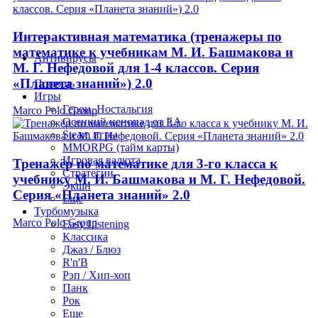
Интерактивная математика (тренажеры по
математике к учебникам М. И. Башмакова и
Антивирусы
М. Г. Нефедовой для 1-4 классов. Серия
«Планета знаний») 2.0
Помощь
Игры
Герои. Ностальгия
Marco Polo Group
Осенний ценопад от EA
Steam игры
MMORPG (тайм карты)
Игровая валюта
Тренажёр по математике для 3-го класса к
Стратегии
учебнику М. И. Башмакова и М. Г. Нефедовой.
Экшн
Серия «Планета знаний» 2.0
Еще
Турбомузыка
Marco Polo Group
Easy Listening
Классика
Джаз / Блюз
R'n'B
Рэп / Хип-хоп
Панк
Рок
Еще