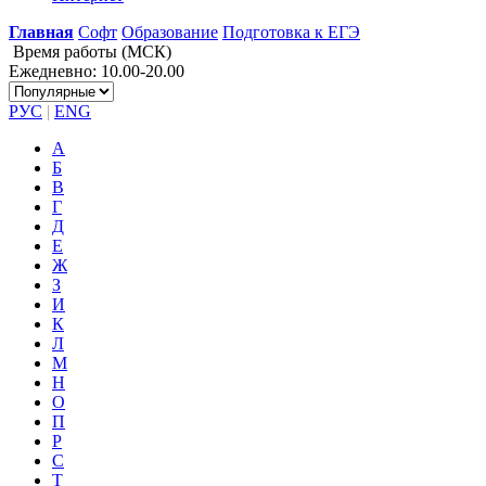
Главная
Софт
Образование
Подготовка к ЕГЭ
Время работы (МСК)
Ежедневно: 10.00-20.00
РУС
|
ENG
А
Б
В
Г
Д
Е
Ж
З
И
К
Л
М
Н
О
П
Р
С
Т