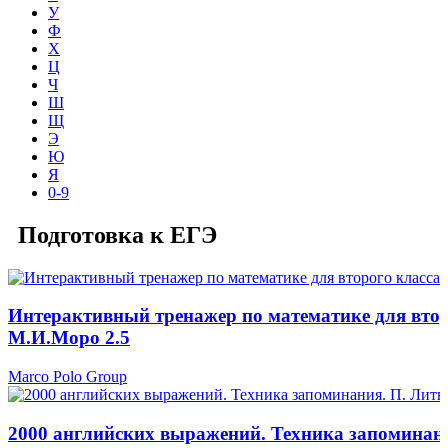
У
Ф
Х
Ц
Ч
Ш
Щ
Э
Ю
Я
0-9
Подготовка к ЕГЭ
Интерактивный тренажер по математике для втор
М.И.Моро 2.5
Marco Polo Group
2000 английских выражений. Техника запоминани