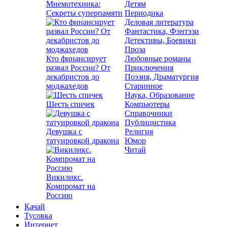
Мнемотехника:
Детям
Секреты суперпамяти
Периодика
Деловая литература
Фантастика, Фэнтэзи
Детективы, Боевики
Проза
Кто финансирует
Любовные романы
развал России? От
Приключения
декабристов до
Поэзия, Драматургия
моджахедов
Старинное
Наука, Образование
Шесть спичек
Компьютеры
Справочники
Публицистика
Девушка с
Религия
татуировкой дракона
Юмор
Читай
Викиликс.
Компромат на
Россию
Качай
Тусовка
Интернет