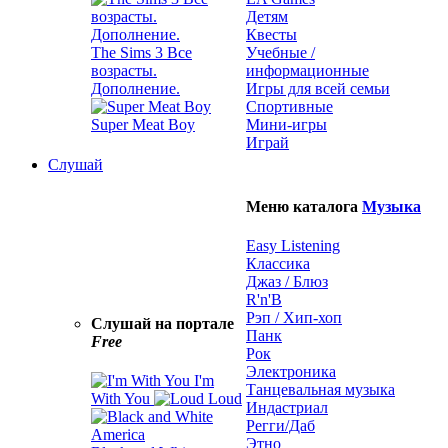
Детям
Квесты
The Sims 3 Все
Учебные /
возрасты.
информационные
Дополнение.
Игры для всей семьи
Спортивные
Super Meat Boy
Мини-игры
Играй
Слушай
Меню каталога
Музыка
Easy Listening
Классика
Джаз / Блюз
R'n'B
Рэп / Хип-хоп
Слушай на портале
Панк
Free
Рок
Электроника
I'm
Танцевальная музыка
With You
Loud
Индастриал
Регги/Даб
Этно