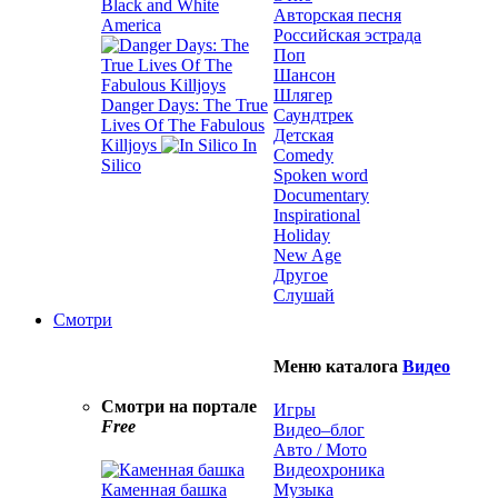
Black and White
Авторская песня
America
Российская эстрада
Поп
Шансон
Шлягер
Danger Days: The True
Саундтрек
Lives Of The Fabulous
Детская
Killjoys
In
Comedy
Silico
Spoken word
Documentary
Inspirational
Holiday
New Age
Другое
Слушай
Смотри
Меню каталога
Видео
Смотри на портале
Игры
Free
Видео–блог
Авто / Мото
Видеохроника
Каменная башка
Музыка