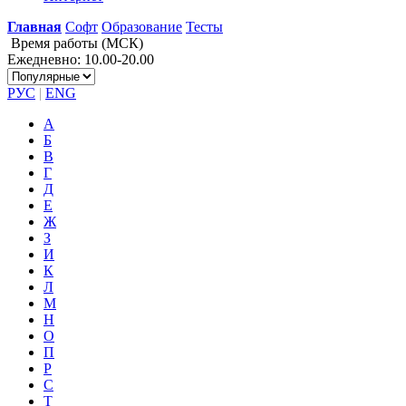
Главная
Софт
Образование
Тесты
Время работы (МСК)
Ежедневно: 10.00-20.00
РУС
|
ENG
А
Б
В
Г
Д
Е
Ж
З
И
К
Л
М
Н
О
П
Р
С
Т