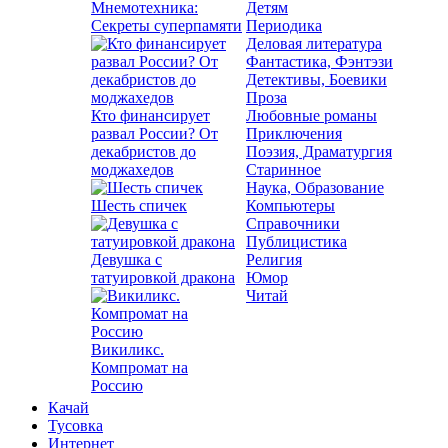
Мнемотехника:
Детям
Секреты суперпамяти
Периодика
Деловая литература
Фантастика, Фэнтэзи
Детективы, Боевики
Проза
Кто финансирует
Любовные романы
развал России? От
Приключения
декабристов до
Поэзия, Драматургия
моджахедов
Старинное
Наука, Образование
Шесть спичек
Компьютеры
Справочники
Публицистика
Девушка с
Религия
татуировкой дракона
Юмор
Читай
Викиликс.
Компромат на
Россию
Качай
Тусовка
Интернет