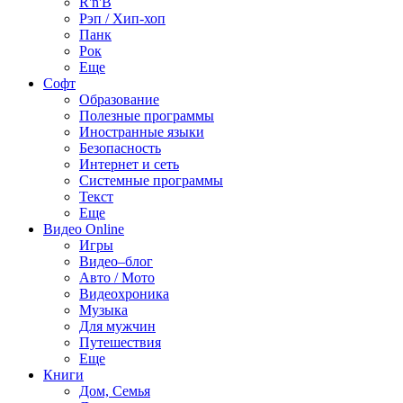
R'n'B
Рэп / Хип-хоп
Панк
Рок
Еще
Софт
Образование
Полезные программы
Иностранные языки
Безопасность
Интернет и сеть
Системные программы
Текст
Еще
Видео Online
Игры
Видео–блог
Авто / Мото
Видеохроника
Музыка
Для мужчин
Путешествия
Еще
Книги
Дом, Семья