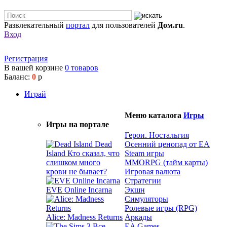
Развлекательный
портал
для пользователей
Дом.ru
.
Вход
Регистрация
В вашей корзине
0
товаров
Баланс:
0
р
Играй
Меню каталога
Игры
Игры на портале
Герои. Ностальгия
Dead
Осенний ценопад от EA
Island
Кто сказал, что
Steam игры
слишком много
MMORPG (тайм карты)
крови не бывает?
Игровая валюта
Стратегии
EVE Online Incarna
Экшн
Симуляторы
Ролевые игры (RPG)
Alice: Madness Returns
Аркады
EA Games