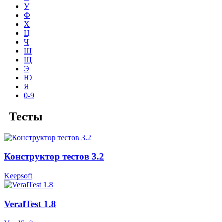
У
Ф
Х
Ц
Ч
Ш
Щ
Э
Ю
Я
0-9
Тесты
Конструктор тестов 3.2
Keepsoft
VeralTest 1.8