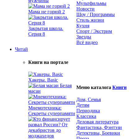
мужчины
Мультфильмы
Новости
Мама не горюй 2
Шоу / Программы
Стиль жизни
Кухня
Закрытая школа.
Спорт / Экстрим
Серия 8
Звезды
Всё видео
Читай
Книги на портале
Хакеры. Basic
Белая
Меню каталога
Книги
масаи
Дом, Семья
Детям
Мнемотехника:
Периодика
Секреты суперпамяти
Классика
Деловая литература
Фантастика, Фэнтэзи
Детективы, Боевики
Проза