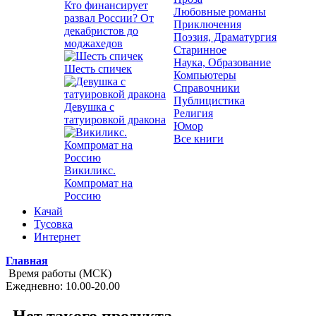
Кто финансирует
Любовные романы
развал России? От
Приключения
декабристов до
Поэзия, Драматургия
моджахедов
Старинное
Наука, Образование
Шесть спичек
Компьютеры
Справочники
Публицистика
Девушка с
Религия
татуировкой дракона
Юмор
Все книги
Викиликс.
Компромат на
Россию
Качай
Тусовка
Интернет
Главная
Время работы (МСК)
Ежедневно: 10.00-20.00
Нет такого продукта