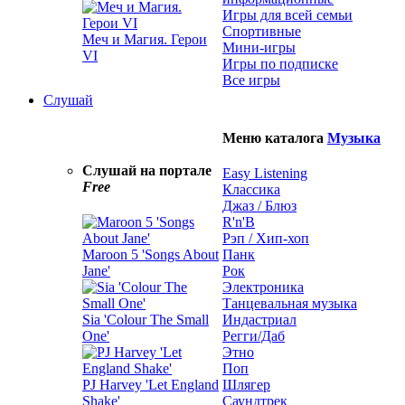
Игры для всей семьи
Спортивные
Меч и Магия. Герои
Мини-игры
VI
Игры по подписке
Все игры
Слушай
Меню каталога
Музыка
Слушай на портале
Easy Listening
Free
Классика
Джаз / Блюз
R'n'B
Рэп / Хип-хоп
Maroon 5 'Songs About
Панк
Jane'
Рок
Электроника
Танцевальная музыка
Sia 'Colour The Small
Индастриал
One'
Регги/Даб
Этно
Поп
PJ Harvey 'Let England
Шлягер
Shake'
Саундтрек