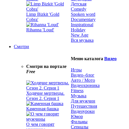
Детская
Comedy
Limp Bizkit 'Gold
Spoken word
Cobra'
Documentary
Inspirational
Rihanna 'Loud'
Holiday
New Age
Вся музыка
Смотри
Меню каталога
Видео
Смотри на портале
Игры
Free
Видео–блог
Авто / Мото
Видеохроника
Fitness
Ходячие мертвецы.
Музыка
Сезон 2. Серия 1
Для мужчин
Путешествия
Каменная башка
Видеоуроки
Юмор
Фильмы
О чем говорят
Сериалы