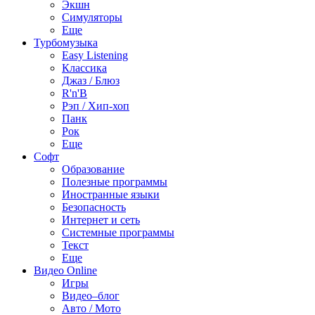
Экшн
Симуляторы
Еще
Турбомузыка
Easy Listening
Классика
Джаз / Блюз
R'n'B
Рэп / Хип-хоп
Панк
Рок
Еще
Софт
Образование
Полезные программы
Иностранные языки
Безопасность
Интернет и сеть
Системные программы
Текст
Еще
Видео Online
Игры
Видео–блог
Авто / Мото