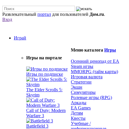
Развлекательный
портал
для пользователей
Дом.ru
.
Вход
Играй
Меню каталога
Игры
Игры на портале
Осенний ценопад от EA
Steam игры
MMORPG (тайм карты)
Игры по подписке
Игровая валюта
Стратегии
Экшн
The Elder Scrolls 5:
Симуляторы
Skyrim
Ролевые игры (RPG)
Аркады
EA Games
Call of Duty: Modern
Детям
Warfare 3
Квесты
Учебные /
Battlefield 3
информационные