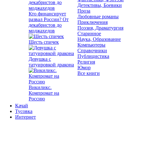
Детективы, Боевики
Проза
Кто финансирует
Любовные романы
развал России? От
Приключения
декабристов до
Поэзия, Драматургия
моджахедов
Старинное
Наука, Образование
Шесть спичек
Компьютеры
Справочники
Публицистика
Девушка с
Религия
татуировкой дракона
Юмор
Все книги
Викиликс.
Компромат на
Россию
Качай
Тусовка
Интернет