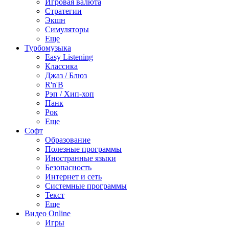
Игровая валюта
Стратегии
Экшн
Симуляторы
Еще
Турбомузыка
Easy Listening
Классика
Джаз / Блюз
R'n'B
Рэп / Хип-хоп
Панк
Рок
Еще
Софт
Образование
Полезные программы
Иностранные языки
Безопасность
Интернет и сеть
Системные программы
Текст
Еще
Видео Online
Игры