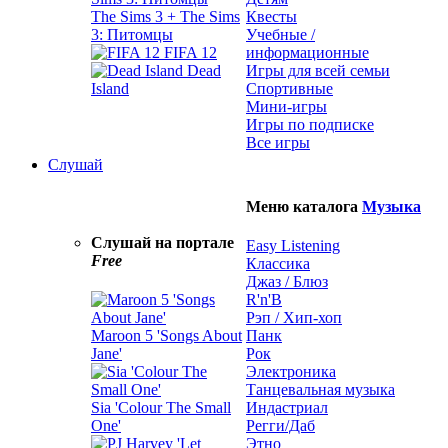
The Sims 3 + The Sims
Квесты
3: Питомцы
Учебные /
FIFA 12
информационные
Dead
Игры для всей семьи
Island
Спортивные
Мини-игры
Игры по подписке
Все игры
Слушай
Меню каталога
Музыка
Слушай на портале
Easy Listening
Free
Классика
Джаз / Блюз
R'n'B
Рэп / Хип-хоп
Maroon 5 'Songs About
Панк
Jane'
Рок
Электроника
Танцевальная музыка
Sia 'Colour The Small
Индастриал
One'
Регги/Даб
Этно