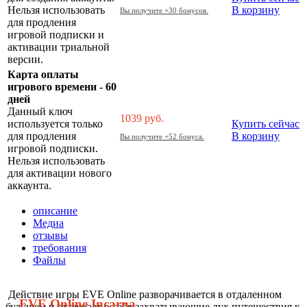
Нельзя использовать
В корзину
Вы получите +30 бонусов.
для продления
игровой подписки и
активации триальной
версии.
Карта оплаты
игрового времени - 60
дней
Данный ключ
1039
руб.
используется только
Купить сейчас
для продления
В корзину
Вы получите +52 бонуса.
игровой подписки.
Нельзя использовать
для активации нового
аккаунта.
описание
Медиа
отзывы
требования
Файлы
Действие игры EVE Online разворачивается в отдаленном
EVE Online Incarna
будущем и включает в себя захватывающие дух путешествия к