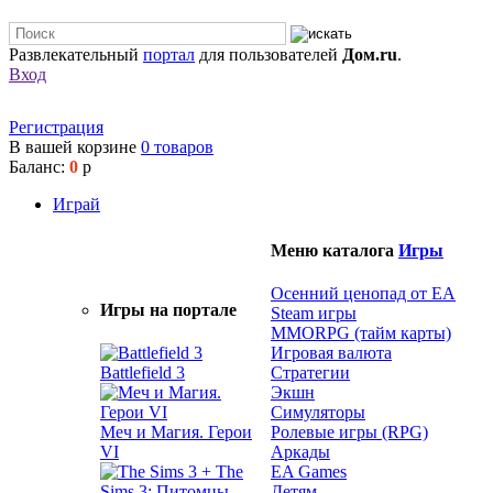
Развлекательный
портал
для пользователей
Дом.ru
.
Вход
Регистрация
В вашей корзине
0
товаров
Баланс:
0
р
Играй
Меню каталога
Игры
Осенний ценопад от EA
Игры на портале
Steam игры
MMORPG (тайм карты)
Игровая валюта
Battlefield 3
Стратегии
Экшн
Симуляторы
Меч и Магия. Герои
Ролевые игры (RPG)
VI
Аркады
EA Games
Детям