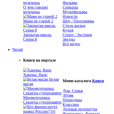
Фильмы
О чем говорят
Сериалы
мужчины
Мультфильмы
Новости
Мама не горюй 2
Шоу / Программы
Стиль жизни
Кухня
Закрытая школа.
Спорт / Экстрим
Серия 8
Звезды
Всё видео
Читай
Книги на портале
Хакеры. Basic
Белая
Меню каталога
Книги
масаи
Дом, Семья
Детям
Мнемотехника:
Периодика
Секреты суперпамяти
Классика
Деловая литература
Фантастика, Фэнтэзи