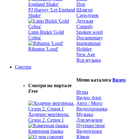
Поп
PJ Harvey 'Let England
Шлягер
Shake'
Саундтрек
Детская
Comedy
Limp Bizkit 'Gold
Spoken word
Cobra'
Documentary
Inspirational
Rihanna 'Loud'
Holiday
New Age
Вся музыка
Смотри
Меню каталога
Видео
Смотри на портале
Free
Игры
Видео–блог
Авто / Мото
Видеохроника
Ходячие мертвецы.
Музыка
Сезон 2. Серия 1
Для мужчин
Путешествия
Каменная башка
Видеоуроки
Юмор