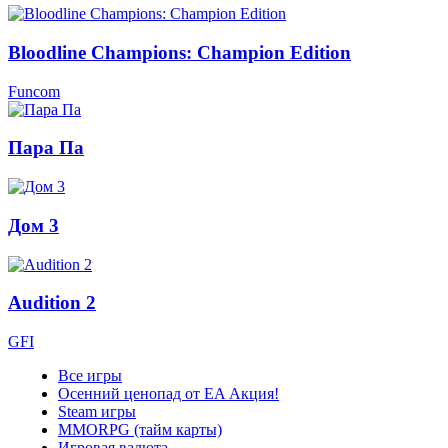
Bloodline Champions: Champion Edition
Funcom
Пара Па
Дом 3
Audition 2
GFI
Все игры
Осенний ценопад от EA
Акция!
Steam игры
MMORPG (тайм карты)
Игровая валюта