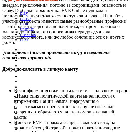
звездам, приключения, погоню за сокровищами, опасность и
славу. Глобальная экономика EVE Online целиком и
play
полностью зависит только от поступков игроков. На выбор
pause
участника проекта имеются самые разнообразные профессии
mute
— от простого торговца до наемника, от промышленного
unmute
магната до пирата, от горного инженера до адмирала
previous
космического флота, или же любое сочетание этих и других
next
ролей.
Дополнение Incarna привносит в игру невероятное
количество улучшений:
Добро пожаловать в личную каюту
Вся информация о жизни галактики ― на вашем экране
- Изменения политической карты мира, новости о
вторжениях Нации Sansha, информация о
разыскиваемых преступниках и другие полезные
сведения отображаются на главном экране вашей
каюты.
Новости EVE в прямом эфире - Помимо этого, на
экране «бегущей строкой» показываются последние