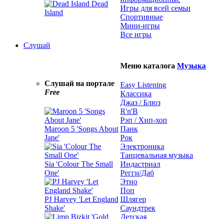
Dead
Игры для всей семьи
Island
Спортивные
Мини-игры
Все игры
Слушай
Меню каталога
Музыка
Слушай на портале
Easy Listening
Free
Классика
Джаз / Блюз
R'n'B
Рэп / Хип-хоп
Maroon 5 'Songs About
Панк
Jane'
Рок
Электроника
Танцевальная музыка
Sia 'Colour The Small
Индастриал
One'
Регги/Даб
Этно
Поп
PJ Harvey 'Let England
Шлягер
Shake'
Саундтрек
Детская