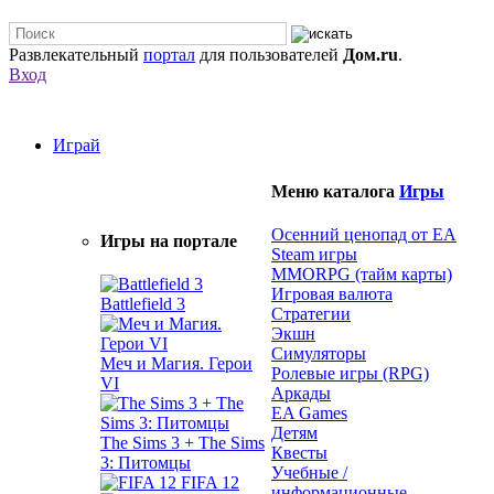
Развлекательный
портал
для пользователей
Дом.ru
.
Вход
Играй
Меню каталога
Игры
Осенний ценопад от EA
Игры на портале
Steam игры
MMORPG (тайм карты)
Игровая валюта
Battlefield 3
Стратегии
Экшн
Симуляторы
Меч и Магия. Герои
Ролевые игры (RPG)
VI
Аркады
EA Games
Детям
The Sims 3 + The Sims
Квесты
3: Питомцы
Учебные /
FIFA 12
информационные