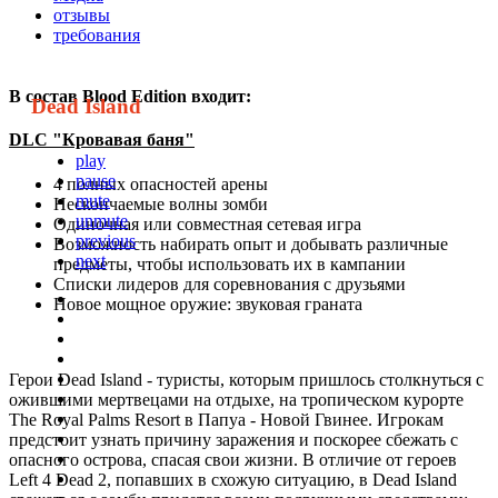
отзывы
требования
В состав Blood Edition входит:
Dead Island
DLC "Кровавая баня"
play
pause
4 полных опасностей арены
mute
Нескончаемые волны зомби
unmute
Одиночная или совместная сетевая игра
previous
Возможность набирать опыт и добывать различные
next
предметы, чтобы использовать их в кампании
Списки лидеров для соревнования с друзьями
Новое мощное оружие: звуковая граната
Герои Dead Island - туристы, которым пришлось столкнуться с
ожившими мертвецами на отдыхе, на тропическом курорте
The Royal Palms Resort в Папуа - Новой Гвинее. Игрокам
предстоит узнать причину заражения и поскорее сбежать с
опасного острова, спасая свои жизни. В отличие от героев
Left 4 Dead 2, попавших в схожую ситуацию, в Dead Island