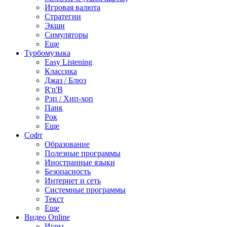
Игровая валюта
Стратегии
Экшн
Симуляторы
Еще
Турбомузыка
Easy Listening
Классика
Джаз / Блюз
R'n'B
Рэп / Хип-хоп
Панк
Рок
Еще
Софт
Образование
Полезные программы
Иностранные языки
Безопасность
Интернет и сеть
Системные программы
Текст
Еще
Видео Online
Игры