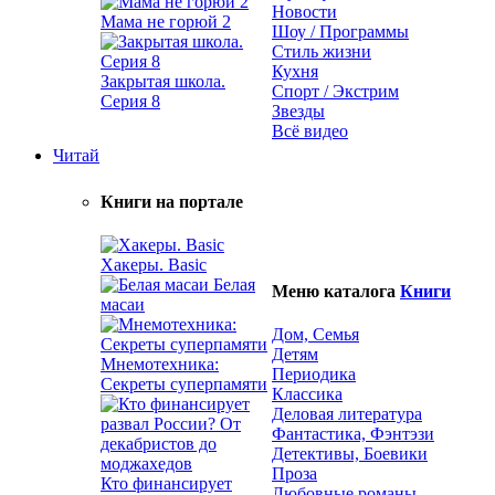
Новости
Мама не горюй 2
Шоу / Программы
Стиль жизни
Кухня
Закрытая школа.
Спорт / Экстрим
Серия 8
Звезды
Всё видео
Читай
Книги на портале
Хакеры. Basic
Белая
Меню каталога
Книги
масаи
Дом, Семья
Детям
Мнемотехника:
Периодика
Секреты суперпамяти
Классика
Деловая литература
Фантастика, Фэнтэзи
Детективы, Боевики
Проза
Кто финансирует
Любовные романы