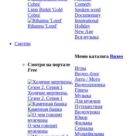
Comedy
Limp Bizkit 'Gold
Spoken word
Cobra'
Documentary
Inspirational
Rihanna 'Loud'
Holiday
New Age
Вся музыка
Смотри
Меню каталога
Видео
Смотри на портале
Игры
Free
Видео–блог
Авто / Мото
Видеохроника
Fitness
Ходячие мертвецы.
Музыка
Сезон 2. Серия 1
Для мужчин
Путешествия
Каменная башка
Видеоуроки
Юмор
Фильмы
О чем говорят
Сериалы
мужчины
Мультфильмы