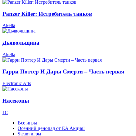
Panzer Killer: Истребитель танков
Akella
Дьявольщина
Akella
Гарри Поттер И Дары Смерти – Часть первая
Electronic Arts
Насекопы
1С
Все игры
Осенний ценопад от EA
Акция!
Steam игры