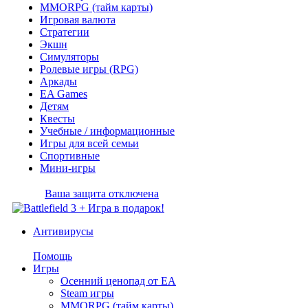
MMORPG (тайм карты)
Игровая валюта
Стратегии
Экшн
Симуляторы
Ролевые игры (RPG)
Аркады
EA Games
Детям
Квесты
Учебные / информационные
Игры для всей семьи
Спортивные
Мини-игры
Ваша защита отключена
Антивирусы
Помощь
Игры
Осенний ценопад от EA
Steam игры
MMORPG (тайм карты)