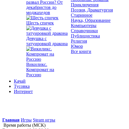
развал России? От
Приключения
декабристов до
Поэзия, Драматургия
моджахедов
Старинное
Наука, Образование
Шесть спичек
Компьютеры
Справочники
Публицистика
Девушка с
Религия
татуировкой дракона
Юмор
Все книги
Викиликс.
Компромат на
Россию
Качай
Тусовка
Интернет
Главная
Игры
Steam игры
Время работы (МСК)