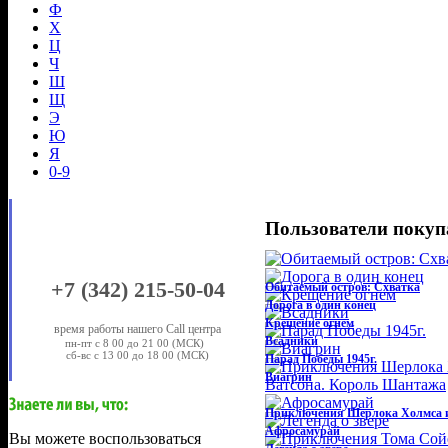
Ф
Х
Ц
Ч
Ш
Щ
Э
Ю
Я
0-9
Пользователи поку
+7 (342) 215-50-04
Обитаемый остров: Схватка
Дорога в один конец
Крещение огнем
время работы нашего Call центра
Всадники
пн-пт с 8 00 до 21 00 (МСК)
сб-вс с 13 00 до 18 00 (МСК)
Парад Победы 1945г.
Виагрин
Приключения Шерлока Холмса и
Афросамурай
Вы можете восполь­зоваться