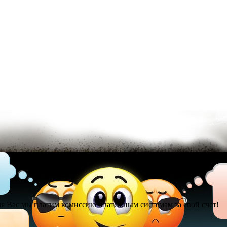
я Вас мы платим комиссию платежным системам за свой счет!