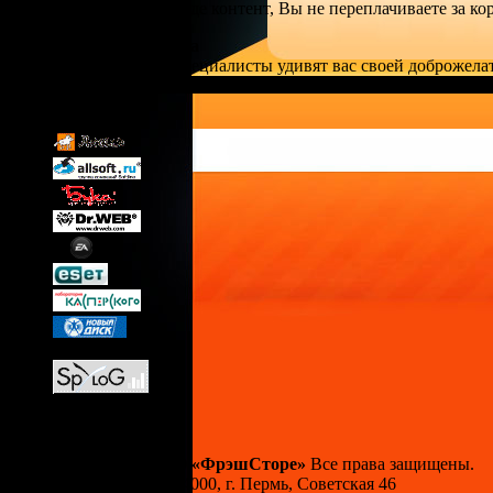
Покупая в цифровом виде контент, Вы не переплачиваете за ко
Техническая поддержка
Квалифицированные специалисты удивят вас своей доброжела
Наши партнеры:
Copyright © 2009 ООО «ФрэшСторе»
Все права защищены.
ООО «ФрэшСторе» 614000, г. Пермь, Советская 46