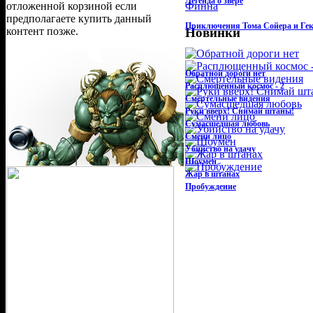
Легенда о звере
отложенной корзиной если
предполагаете купить данный
Приключения Тома Сойера и Ге
контент позже.
Новинки
Обратной дороги нет
Расплющенный космос - 2
Смертельные видения
Руки вверх! Снимай штаны!
Сумасшедшая любовь
Смени лицо
Убийство на удачу
Шоумен
Жар в штанах
Пробуждение