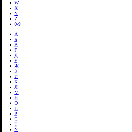
W
X
Y
Z
0-9
А
Б
В
Г
Д
Е
Ж
З
И
К
Л
М
Н
О
П
Р
С
Т
У