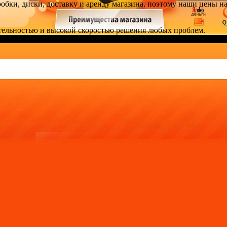
робки, диски, доставку и аренду магазина, поэтому наши цены н
тельностью и высокой скоростью решения любых проблем.