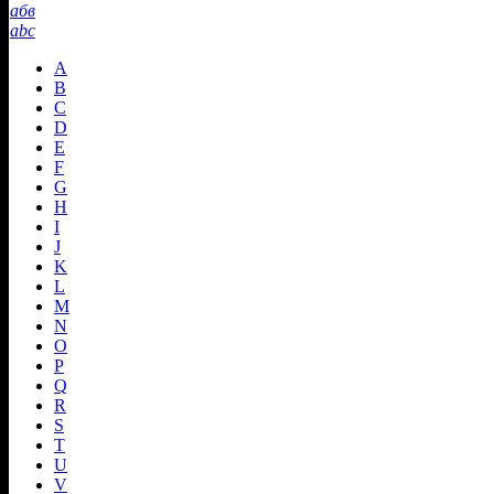
абв
abc
A
B
C
D
E
F
G
H
I
J
K
L
M
N
O
P
Q
R
S
T
U
V