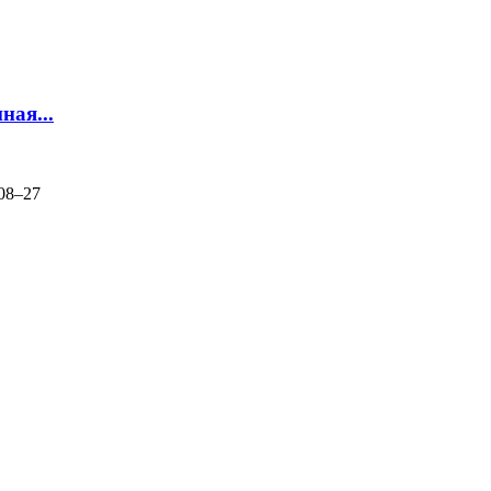
ная...
08‒27